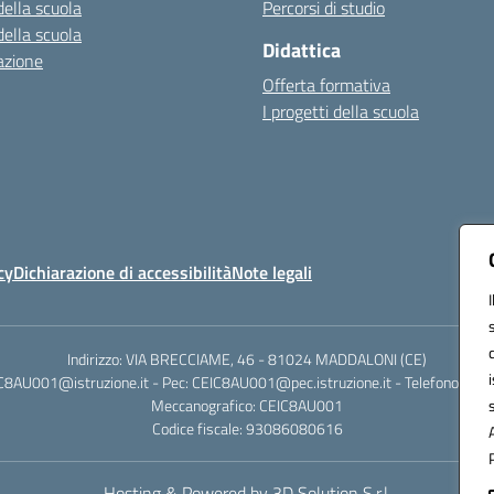
della scuola
Percorsi di studio
della scuola
Didattica
azione
Offerta formativa
I progetti della scuola
cy
Dichiarazione di accessibilità
Note legali
Indirizzo: VIA BRECCIAME, 46 - 81024 MADDALONI (CE)
IC8AU001@istruzione.it - Pec: CEIC8AU001@pec.istruzione.it - Telefono: 0
Meccanografico: CEIC8AU001
Codice fiscale: 93086080616
Hosting & Powered by 3D Solution S.r.l.