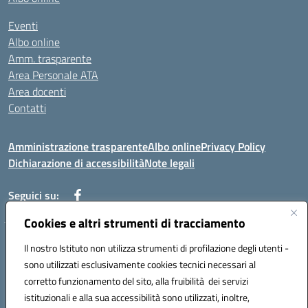
Eventi
Albo online
Amm. trasparente
Area Personale ATA
Area docenti
Contatti
Amministrazione trasparente
Albo online
Privacy Policy
Dichiarazione di accessibilità
Note legali
Seguici su:
Cookies e altri strumenti di tracciamento
Indirizzo: VIA BRECCIAME, 46 - 81024 MADDALONI (CE)
Il nostro Istituto non utilizza strumenti di profilazione degli utenti -
Mail: CEIC8AU001@istruzione.it - Pec: CEIC8AU001@pec.istruzione.it -
sono utilizzati esclusivamente cookies tecnici necessari al
Telefono: 0823408721
corretto funzionamento del sito, alla fruibilità dei servizi
Meccanografico: CEIC8AU001
istituzionali e alla sua accessibilità sono utilizzati, inoltre,
Codice fiscale: 93086080616