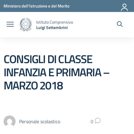
Vai ai contenuti
Vai al menu di navigazione
Vai al footer
Ministero dell'Istruzione e del Merito
Istituto Comprensivo
Luigi Settembrini
CONSIGLI DI CLASSE
INFANZIA E PRIMARIA –
MARZO 2018
Personale scolastico
0