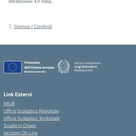
Attribuzione 4.0 Italia.
Stampa / Condividi
Istituto Comprensivo
Luigi Settembrini
Maddaloni (CE)
— Visita la pagina iniziale della scuola
Link Esterni
MIUR
Ufficio Scolastico Regionale
Ufficio Scolastico Territoriale
Scuola in Chiaro
Iscrizioni On Line