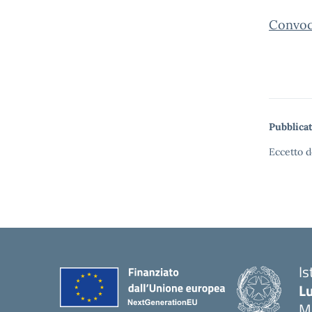
Convoca
Pubblicat
Eccetto d
Is
Lu
M