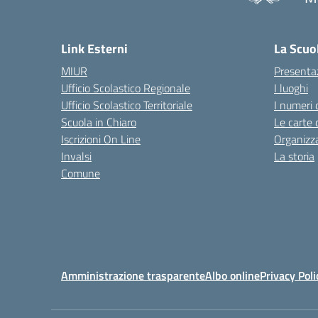
— 
Link Esterni
La Scuo
MIUR
Presenta
Ufficio Scolastico Regionale
I luoghi
Ufficio Scolastico Territoriale
I numeri 
Scuola in Chiaro
Le carte 
Iscrizioni On Line
Organizz
Invalsi
La storia
Comune
Amministrazione trasparente
Albo online
Privacy Poli