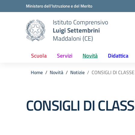
Vai ai contenuti
Vai al menu di navigazione
Vai al footer
Ministero dell'Istruzione e del Merito
Istituto Comprensivo
Luigi Settembrini
Maddaloni (CE)
Scuola
Servizi
Novità
Didattica
Home
Novità
Notizie
CONSIGLI DI CLASS
CONSIGLI DI CLAS