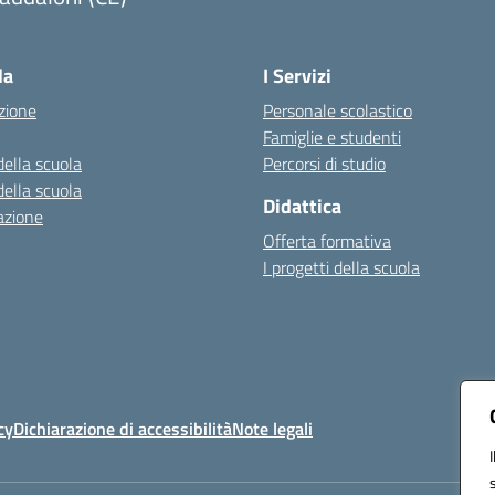
Visita la pagina iniziale della scuola
la
I Servizi
zione
Personale scolastico
Famiglie e studenti
della scuola
Percorsi di studio
della scuola
Didattica
azione
Offerta formativa
I progetti della scuola
cy
Dichiarazione di accessibilità
Note legali