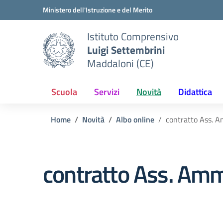
Vai ai contenuti
Vai al menu di navigazione
Vai al footer
Ministero dell'Istruzione e del Merito
Istituto Comprensivo
Luigi Settembrini
Maddaloni (CE)
Scuola
Servizi
Novità
Didattica
Home
Novità
Albo online
contratto Ass. 
contratto Ass. Amm