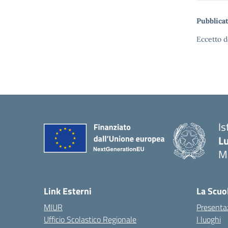
Pubblicat
Eccetto d
Is
Lu
M
— 
Link Esterni
La Scuo
MIUR
Presenta
Ufficio Scolastico Regionale
I luoghi