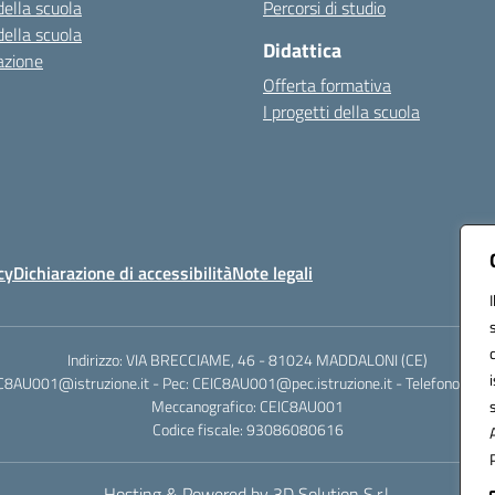
della scuola
Percorsi di studio
della scuola
Didattica
azione
Offerta formativa
I progetti della scuola
cy
Dichiarazione di accessibilità
Note legali
Indirizzo: VIA BRECCIAME, 46 - 81024 MADDALONI (CE)
IC8AU001@istruzione.it - Pec: CEIC8AU001@pec.istruzione.it - Telefono: 0
Meccanografico: CEIC8AU001
Codice fiscale: 93086080616
Hosting & Powered by 3D Solution S.r.l.