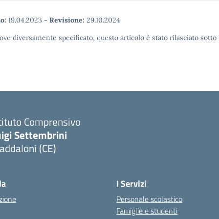
o:
19.04.2023
-
Revisione:
29.10.2024
ove diversamente specificato, questo articolo è stato rilasciato sott
tituto Comprensivo
igi Settembrini
addaloni (CE)
Visita la pagina iniziale della scuola
la
I Servizi
zione
Personale scolastico
Famiglie e studenti