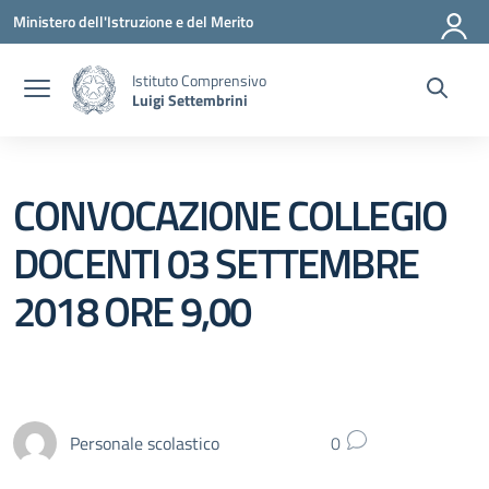
Vai ai contenuti
Vai al menu di navigazione
Vai al footer
Ministero dell'Istruzione e del Merito
Istituto Comprensivo
Luigi Settembrini
CONVOCAZIONE COLLEGIO
DOCENTI 03 SETTEMBRE
2018 ORE 9,00
Personale scolastico
0