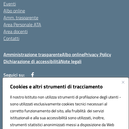
Eventi
Albo online
Amm. trasparente
Area Personale ATA
Area docenti
Contatti
Amministrazione trasparente
Albo online
Privacy Policy
Dichiarazione di accessibilità
Note legali
Seguici su:
Cookies e altri strumenti di tracciamento
Indirizzo: VIA BRECCIAME, 46 - 81024 MADDALONI (CE)
Il nostro Istituto non utilizza strumenti di profilazione degli utenti -
Mail: CEIC8AU001@istruzione.it - Pec: CEIC8AU001@pec.istruzione.it -
sono utilizzati esclusivamente cookies tecnici necessari al
Telefono: 0823408721
corretto funzionamento del sito, alla fruibilità dei servizi
Meccanografico: CEIC8AU001
istituzionali e alla sua accessibilità sono utilizzati, inoltre,
Codice fiscale: 93086080616
strumenti statistici anonimizzati messi a disposizione da Web