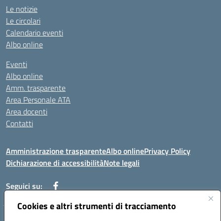
Le notizie
Le circolari
Calendario eventi
Albo online
Eventi
Albo online
Amm. trasparente
Area Personale ATA
Area docenti
Contatti
Amministrazione trasparente
Albo online
Privacy Policy
Dichiarazione di accessibilità
Note legali
Seguici su:
Cookies e altri strumenti di tracciamento
Indirizzo: VIA BRECCIAME, 46 - 81024 MADDALONI (CE)