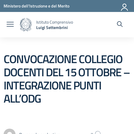
Vai ai contenuti
Vai al menu di navigazione
Vai al footer
Ministero dell'Istruzione e del Merito
Istituto Comprensivo
Luigi Settembrini
CONVOCAZIONE COLLEGIO
DOCENTI DEL 15 OTTOBRE –
INTEGRAZIONE PUNTI
ALL’ODG