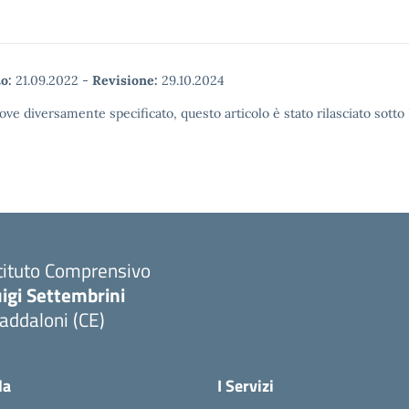
o:
21.09.2022
-
Revisione:
29.10.2024
ove diversamente specificato, questo articolo è stato rilasciato sott
tituto Comprensivo
igi Settembrini
addaloni (CE)
Visita la pagina iniziale della scuola
la
I Servizi