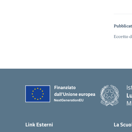
Pubblicat
Eccetto d
Is
Lu
M
— 
Link Esterni
La Scuo