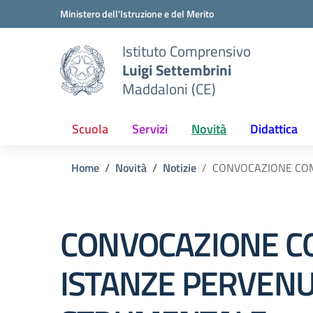
Vai ai contenuti
Vai al menu di navigazione
Vai al footer
Ministero dell'Istruzione e del Merito
Istituto Comprensivo
Luigi Settembrini
Maddaloni (CE)
Scuola
Servizi
Novità
Didattica
Home
Novità
Notizie
CONVOCAZIONE COM
CONVOCAZIONE CO
ISTANZE PERVENU