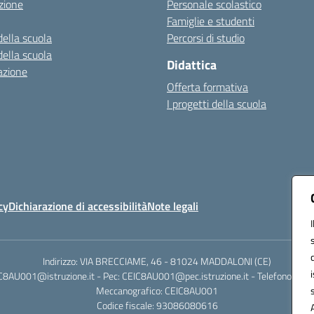
zione
Personale scolastico
Famiglie e studenti
della scuola
Percorsi di studio
della scuola
Didattica
azione
Offerta formativa
I progetti della scuola
cy
Dichiarazione di accessibilità
Note legali
Indirizzo: VIA BRECCIAME, 46 - 81024 MADDALONI (CE)
IC8AU001@istruzione.it - Pec: CEIC8AU001@pec.istruzione.it - Telefono: 0
Meccanografico: CEIC8AU001
Codice fiscale: 93086080616