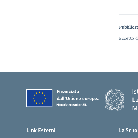
Pubblicat
Eccetto d
Is
Lu
M
— 
Link Esterni
La Scuo