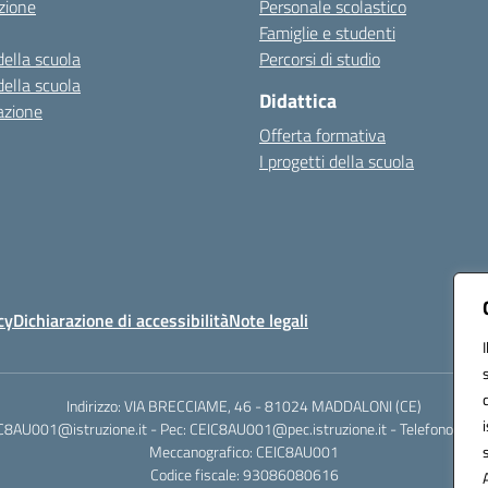
zione
Personale scolastico
Famiglie e studenti
della scuola
Percorsi di studio
della scuola
Didattica
azione
Offerta formativa
I progetti della scuola
cy
Dichiarazione di accessibilità
Note legali
Indirizzo: VIA BRECCIAME, 46 - 81024 MADDALONI (CE)
IC8AU001@istruzione.it - Pec: CEIC8AU001@pec.istruzione.it - Telefono: 0
Meccanografico: CEIC8AU001
Codice fiscale: 93086080616