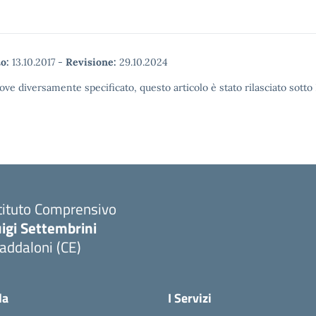
o:
13.10.2017
-
Revisione:
29.10.2024
ove diversamente specificato, questo articolo è stato rilasciato sott
tituto Comprensivo
igi Settembrini
addaloni (CE)
Visita la pagina iniziale della scuola
la
I Servizi