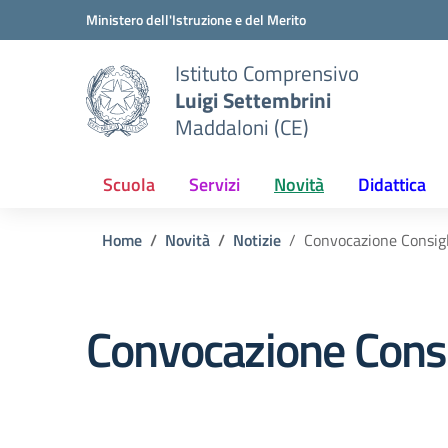
Vai ai contenuti
Vai al menu di navigazione
Vai al footer
Ministero dell'Istruzione e del Merito
Istituto Comprensivo
Luigi Settembrini
Maddaloni (CE)
Scuola
Servizi
Novità
Didattica
Home
Novità
Notizie
Convocazione Consigli
Convocazione Consig