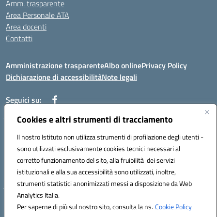
Amm. trasparente
Area Personale ATA
Area docenti
Contatti
Amministrazione trasparente
Albo online
Privacy Policy
Dichiarazione di accessibilità
Note legali
Seguici su:
Cookies e altri strumenti di tracciamento
Indirizzo: VIA BRECCIAME, 46 - 81024 MADDALONI (CE)
Il nostro Istituto non utilizza strumenti di profilazione degli utenti -
Mail: CEIC8AU001@istruzione.it - Pec: CEIC8AU001@pec.istruzione.it -
sono utilizzati esclusivamente cookies tecnici necessari al
Telefono: 0823408721
corretto funzionamento del sito, alla fruibilità dei servizi
Meccanografico: CEIC8AU001
istituzionali e alla sua accessibilità sono utilizzati, inoltre,
Codice fiscale: 93086080616
strumenti statistici anonimizzati messi a disposizione da Web
Analytics Italia.
Hosting & Powered by 3D Solution S.r.l.
Per saperne di più sul nostro sito, consulta la ns.
Cookie Policy
Concept & Design by Designers Italia