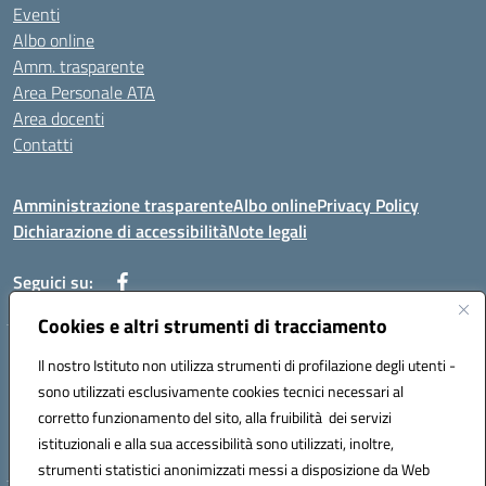
Eventi
Albo online
Amm. trasparente
Area Personale ATA
Area docenti
Contatti
Amministrazione trasparente
Albo online
Privacy Policy
Dichiarazione di accessibilità
Note legali
Seguici su:
Cookies e altri strumenti di tracciamento
Indirizzo: VIA BRECCIAME, 46 - 81024 MADDALONI (CE)
Il nostro Istituto non utilizza strumenti di profilazione degli utenti -
Mail: CEIC8AU001@istruzione.it - Pec: CEIC8AU001@pec.istruzione.it -
sono utilizzati esclusivamente cookies tecnici necessari al
Telefono: 0823408721
corretto funzionamento del sito, alla fruibilità dei servizi
Meccanografico: CEIC8AU001
istituzionali e alla sua accessibilità sono utilizzati, inoltre,
Codice fiscale: 93086080616
strumenti statistici anonimizzati messi a disposizione da Web