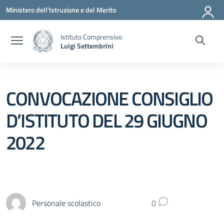
Vai ai contenuti
Vai al menu di navigazione
Vai al footer
Ministero dell'Istruzione e del Merito
Istituto Comprensivo
Luigi Settembrini
CONVOCAZIONE CONSIGLIO
D’ISTITUTO DEL 29 GIUGNO
2022
Personale scolastico
0