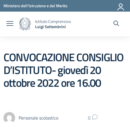
Vai ai contenuti
Vai al menu di navigazione
Vai al footer
Ministero dell'Istruzione e del Merito
Istituto Comprensivo
Luigi Settembrini
CONVOCAZIONE CONSIGLIO
D’ISTITUTO- giovedì 20
ottobre 2022 ore 16.00
Personale scolastico
0