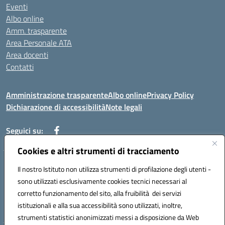
Eventi
Albo online
Amm. trasparente
Area Personale ATA
Area docenti
Contatti
Amministrazione trasparente
Albo online
Privacy Policy
Dichiarazione di accessibilità
Note legali
Seguici su:
Cookies e altri strumenti di tracciamento
Indirizzo: VIA BRECCIAME, 46 - 81024 MADDALONI (CE)
Il nostro Istituto non utilizza strumenti di profilazione degli utenti -
Mail: CEIC8AU001@istruzione.it - Pec: CEIC8AU001@pec.istruzione.it -
sono utilizzati esclusivamente cookies tecnici necessari al
Telefono: 0823408721
corretto funzionamento del sito, alla fruibilità dei servizi
Meccanografico: CEIC8AU001
istituzionali e alla sua accessibilità sono utilizzati, inoltre,
Codice fiscale: 93086080616
strumenti statistici anonimizzati messi a disposizione da Web