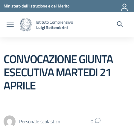
Vai ai contenuti
Vai al menu di navigazione
Vai al footer
Ministero dell'Istruzione e del Merito
Istituto Comprensivo
Luigi Settembrini
CONVOCAZIONE GIUNTA
ESECUTIVA MARTEDI 21
APRILE
Personale scolastico
0