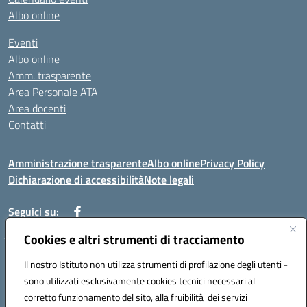
Albo online
Eventi
Albo online
Amm. trasparente
Area Personale ATA
Area docenti
Contatti
Amministrazione trasparente
Albo online
Privacy Policy
Dichiarazione di accessibilità
Note legali
Seguici su:
Cookies e altri strumenti di tracciamento
Indirizzo: VIA BRECCIAME, 46 - 81024 MADDALONI (CE)
Il nostro Istituto non utilizza strumenti di profilazione degli utenti -
Mail: CEIC8AU001@istruzione.it - Pec: CEIC8AU001@pec.istruzione.it -
sono utilizzati esclusivamente cookies tecnici necessari al
Telefono: 0823408721
corretto funzionamento del sito, alla fruibilità dei servizi
Meccanografico: CEIC8AU001