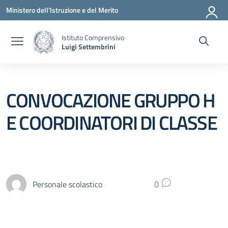
Vai ai contenuti
Vai al menu di navigazione
Vai al footer
Ministero dell'Istruzione e del Merito
Istituto Comprensivo
Luigi Settembrini
CONVOCAZIONE GRUPPO H
E COORDINATORI DI CLASSE
Personale scolastico
0