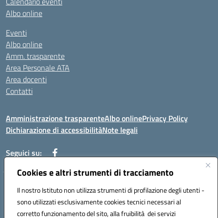
Calendario eventi
Albo online
Eventi
Albo online
Amm. trasparente
Area Personale ATA
Area docenti
Contatti
Amministrazione trasparente
Albo online
Privacy Policy
Dichiarazione di accessibilità
Note legali
Seguici su:
Cookies e altri strumenti di tracciamento
Indirizzo: VIA BRECCIAME, 46 - 81024 MADDALONI (CE)
Il nostro Istituto non utilizza strumenti di profilazione degli utenti -
Mail: CEIC8AU001@istruzione.it - Pec: CEIC8AU001@pec.istruzione.it -
sono utilizzati esclusivamente cookies tecnici necessari al
Telefono: 0823408721
corretto funzionamento del sito, alla fruibilità dei servizi
Meccanografico: CEIC8AU001