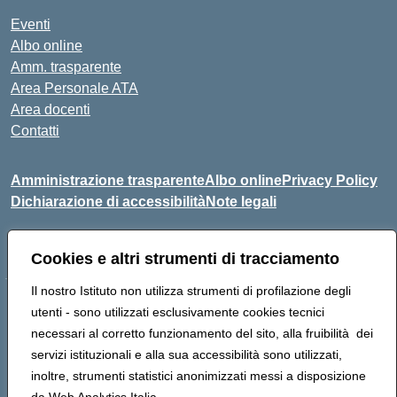
Eventi
Albo online
Amm. trasparente
Area Personale ATA
Area docenti
Contatti
Amministrazione trasparente
Albo online
Privacy Policy
Dichiarazione di accessibilità
Note legali
Seguici su:
Cookies e altri strumenti di tracciamento
Il nostro Istituto non utilizza strumenti di profilazione degli
Indirizzo: VIA BRECCIAME, 46 - 81024 MADDALONI (CE)
utenti - sono utilizzati esclusivamente cookies tecnici
Mail: CEIC8AU001@istruzione.it - Pec:
necessari al corretto funzionamento del sito, alla fruibilità dei
CEIC8AU001@pec.istruzione.it - Telefono: 0823408721
servizi istituzionali e alla sua accessibilità sono utilizzati,
Meccanografico: CEIC8AU001
inoltre, strumenti statistici anonimizzati messi a disposizione
Codice fiscale: 93086080616