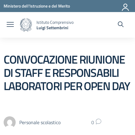
Vai ai contenuti
Vai al menu di navigazione
Vai al footer
Ministero dell'Istruzione e del Merito
Istituto Comprensivo
Luigi Settembrini
CONVOCAZIONE RIUNIONE
DI STAFF E RESPONSABILI
LABORATORI PER OPEN DAY
Personale scolastico
0