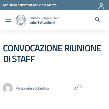
Vai ai contenuti
Vai al menu di navigazione
Vai al footer
Ministero dell'Istruzione e del Merito
Istituto Comprensivo
Luigi Settembrini
CONVOCAZIONE RIUNIONE
DI STAFF
Personale scolastico
0