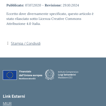
Pubblicato:
07.07.2020
-
Revisione:
29.10.2024
Eccetto dove diversamente specificato, questo articolo è
stato rilasciato sotto Licenza Creative Commons
Attribuzione 4.0 Italia.
Stampa / Condividi
Istituto Comprensivo
Luigi Settembrini
Maddaloni (CE)
— Visita la pagina iniziale della scuola
Link Esterni
MIUR