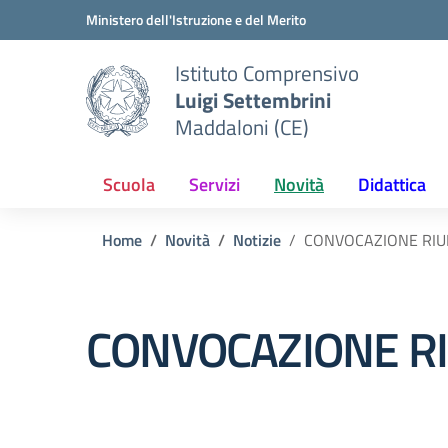
Vai ai contenuti
Vai al menu di navigazione
Vai al footer
Ministero dell'Istruzione e del Merito
Istituto Comprensivo
Luigi Settembrini
Maddaloni (CE)
Scuola
Servizi
Novità
Didattica
Home
Novità
Notizie
CONVOCAZIONE RIU
CONVOCAZIONE R