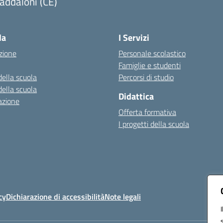
addaloni (CE)
Visita la pagina iniziale della scuola
la
I Servizi
zione
Personale scolastico
Famiglie e studenti
della scuola
Percorsi di studio
della scuola
Didattica
azione
Offerta formativa
I progetti della scuola
cy
Dichiarazione di accessibilità
Note legali