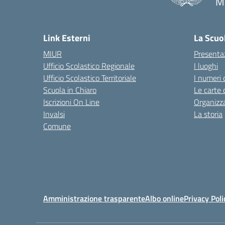
M
— 
Link Esterni
La Scuo
MIUR
Presenta
Ufficio Scolastico Regionale
I luoghi
Ufficio Scolastico Territoriale
I numeri 
Scuola in Chiaro
Le carte 
Iscrizioni On Line
Organizz
Invalsi
La storia
Comune
Amministrazione trasparente
Albo online
Privacy Poli