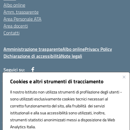
Albo online
Amm. trasparente
Area Personale ATA
Area docenti
Contatti
Amministrazione trasparente
Albo online
Privacy Policy
Dichiarazione di accessibilità
Note legali
Seguici su:
Cookies e altri strumenti di tracciamento
Indirizzo: VIA BRECCIAME, 46 - 81024 MADDALONI (CE)
Il nostro Istituto non utilizza strumenti di profilazione degli utenti -
Mail: CEIC8AU001@istruzione.it - Pec: CEIC8AU001@pec.istruzione.it -
sono utilizzati esclusivamente cookies tecnici necessari al
Telefono: 0823408721
corretto funzionamento del sito, alla fruibilità dei servizi
Meccanografico: CEIC8AU001
istituzionali e alla sua accessibilità sono utilizzati, inoltre,
Codice fiscale: 93086080616
strumenti statistici anonimizzati messi a disposizione da Web
Analytics Italia.