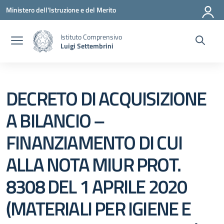
Vai ai contenuti
Vai al menu di navigazione
Vai al footer
Ministero dell'Istruzione e del Merito
Istituto Comprensivo
Luigi Settembrini
DECRETO DI ACQUISIZIONE
A BILANCIO –
FINANZIAMENTO DI CUI
ALLA NOTA MIUR PROT.
8308 DEL 1 APRILE 2020
(MATERIALI PER IGIENE E