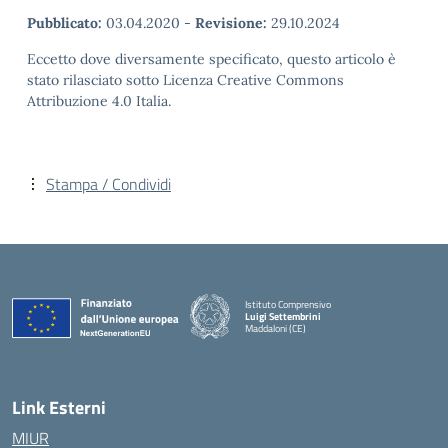
Pubblicato:
03.04.2020
-
Revisione:
29.10.2024
Eccetto dove diversamente specificato, questo articolo è
stato rilasciato sotto Licenza Creative Commons
Attribuzione 4.0 Italia.
Stampa / Condividi
Istituto Comprensivo
Luigi Settembrini
Maddaloni (CE)
— Visita la pagina iniziale della scuola
Link Esterni
MIUR