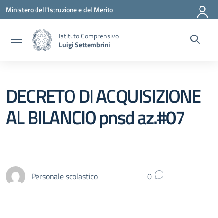
Vai ai contenuti
Vai al menu di navigazione
Vai al footer
Ministero dell'Istruzione e del Merito
Istituto Comprensivo
Luigi Settembrini
DECRETO DI ACQUISIZIONE
AL BILANCIO pnsd az.#07
Personale scolastico
0