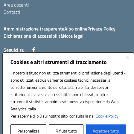
Area docenti
Contatti
Amministrazione trasparente
Albo online
Privacy Policy
Dichiarazione di accessibilità
Note legali
Seguici su:
Cookies e altri strumenti di tracciamento
Indirizzo: VIA BRECCIAME, 46 - 81024 MADDALONI (CE)
Il nostro Istituto non utilizza strumenti di profilazione degli utenti -
Mail: CEIC8AU001@istruzione.it - Pec: CEIC8AU001@pec.istruzione.it -
sono utilizzati esclusivamente cookies tecnici necessari al
Telefono: 0823408721
corretto funzionamento del sito, alla fruibilità dei servizi
Meccanografico: CEIC8AU001
istituzionali e alla sua accessibilità sono utilizzati, inoltre,
Codice fiscale: 93086080616
strumenti statistici anonimizzati messi a disposizione da Web
Analytics Italia.
Hosting & Powered by 3D Solution S.r.l.
Per saperne di più sul nostro sito, consulta la ns.
Cookie Policy
Concept & Design by Designers Italia
Personalizza
Rifiuta tutto
Accettare tutto