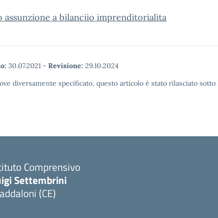
 assunzione a bilanciio imprenditorialita
o:
30.07.2021
-
Revisione:
29.10.2024
ove diversamente specificato, questo articolo è stato rilasciato sott
tituto Comprensivo
igi Settembrini
addaloni (CE)
Visita la pagina iniziale della scuola