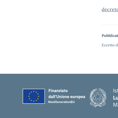
decreto
Pubblicat
Eccetto d
Is
Lu
M
— 