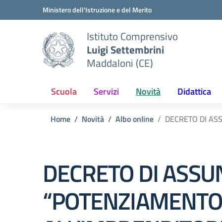
Vai ai contenuti
Vai al menu di navigazione
Vai al footer
Ministero dell'Istruzione e del Merito
Istituto Comprensivo
Luigi Settembrini
Maddaloni (CE)
Scuola
Servizi
Novità
Didattica
Home
Novità
Albo online
DECRETO DI AS
DECRETO DI ASSU
“POTENZIAMENTO