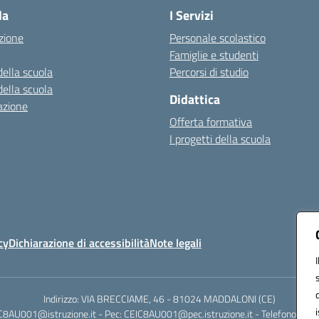
la
I Servizi
zione
Personale scolastico
Famiglie e studenti
della scuola
Percorsi di studio
della scuola
Didattica
azione
Offerta formativa
I progetti della scuola
cy
Dichiarazione di accessibilità
Note legali
Indirizzo: VIA BRECCIAME, 46 - 81024 MADDALONI (CE)
IC8AU001@istruzione.it - Pec: CEIC8AU001@pec.istruzione.it - Telefono: 0