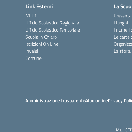
Link Esterni
La Scuo
MIUR
Presenta
Ufficio Scolastico Regionale
I luoghi
Ufficio Scolastico Territoriale
I numeri 
Scuola in Chiaro
Le carte 
Iscrizioni On Line
Organizz
Invalsi
La storia
Comune
Amministrazione trasparente
Albo online
Privacy Poli
Mail: CE