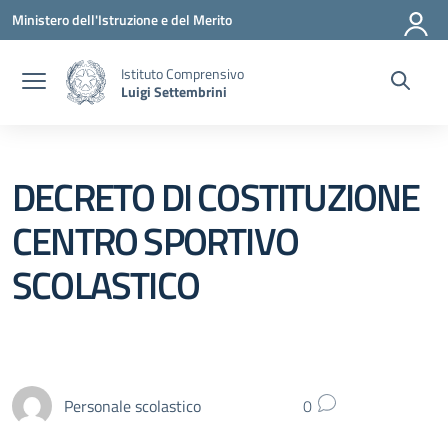
Vai ai contenuti
Vai al menu di navigazione
Vai al footer
Ministero dell'Istruzione e del Merito
Istituto Comprensivo
Luigi Settembrini
DECRETO DI COSTITUZIONE
CENTRO SPORTIVO
SCOLASTICO
Personale scolastico
0