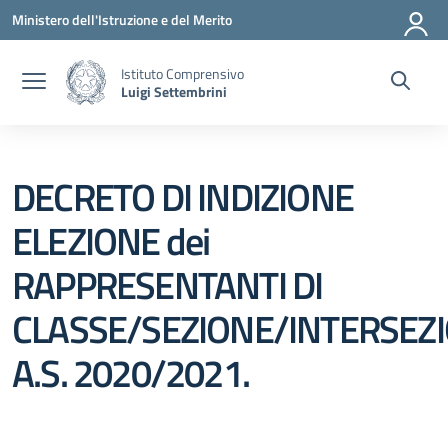
Vai ai contenuti
Vai al menu di navigazione
Vai al footer
Ministero dell'Istruzione e del Merito
Istituto Comprensivo
Luigi Settembrini
DECRETO DI INDIZIONE
ELEZIONE dei
RAPPRESENTANTI DI
CLASSE/SEZIONE/INTERSEZ
A.S. 2020/2021.