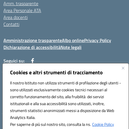
Amm. trasparente
Area Personale ATA
Area docenti
Contatti
Amministrazione trasparente
Albo online
Privacy Policy
Dichiarazione di accessibilità
Note legali
Seguici su:
Cookies e altri strumenti di tracciamento
Indirizzo: VIA BRECCIAME, 46 - 81024 MADDALONI (CE)
Il nostro Istituto non utilizza strumenti di profilazione degli utenti -
Mail: CEIC8AU001@istruzione.it - Pec: CEIC8AU001@pec.istruzione.it -
sono utilizzati esclusivamente cookies tecnici necessari al
Telefono: 0823408721
corretto funzionamento del sito, alla fruibilità dei servizi
Meccanografico: CEIC8AU001
istituzionali e alla sua accessibilità sono utilizzati, inoltre,
Codice fiscale: 93086080616
strumenti statistici anonimizzati messi a disposizione da Web
Analytics Italia.
Hosting & Powered by 3D Solution S.r.l.
Per saperne di più sul nostro sito, consulta la ns.
Cookie Policy
Concept & Design by Designers Italia