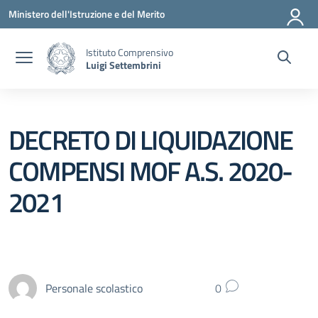
Vai ai contenuti
Vai al menu di navigazione
Vai al footer
Ministero dell'Istruzione e del Merito
Istituto Comprensivo
Luigi Settembrini
DECRETO DI LIQUIDAZIONE
COMPENSI MOF A.S. 2020-
2021
Personale scolastico
0