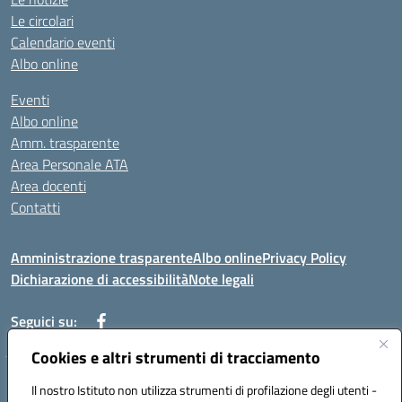
Le circolari
Calendario eventi
Albo online
Eventi
Albo online
Amm. trasparente
Area Personale ATA
Area docenti
Contatti
Amministrazione trasparente
Albo online
Privacy Policy
Dichiarazione di accessibilità
Note legali
Seguici su:
Cookies e altri strumenti di tracciamento
Indirizzo: VIA BRECCIAME, 46 - 81024 MADDALONI (CE)
Il nostro Istituto non utilizza strumenti di profilazione degli utenti -