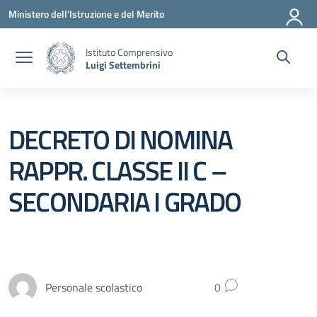
Vai ai contenuti
Vai al menu di navigazione
Vai al footer
Ministero dell'Istruzione e del Merito
Istituto Comprensivo
Luigi Settembrini
DECRETO DI NOMINA
RAPPR. CLASSE II C –
SECONDARIA I GRADO
Personale scolastico
0