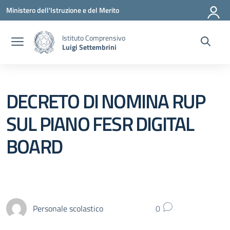
Vai ai contenuti
Vai al menu di navigazione
Vai al footer
Ministero dell'Istruzione e del Merito
Istituto Comprensivo
Luigi Settembrini
DECRETO DI NOMINA RUP
SUL PIANO FESR DIGITAL
BOARD
Personale scolastico
0