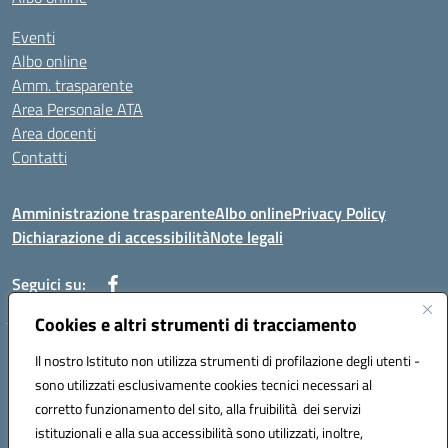
Eventi
Albo online
Amm. trasparente
Area Personale ATA
Area docenti
Contatti
Amministrazione trasparente
Albo online
Privacy Policy
Dichiarazione di accessibilità
Note legali
Seguici su:
Cookies e altri strumenti di tracciamento
Indirizzo: VIA BRECCIAME, 46 - 81024 MADDALONI (CE)
Il nostro Istituto non utilizza strumenti di profilazione degli utenti -
Mail: CEIC8AU001@istruzione.it - Pec: CEIC8AU001@pec.istruzione.it -
sono utilizzati esclusivamente cookies tecnici necessari al
Telefono: 0823408721
corretto funzionamento del sito, alla fruibilità dei servizi
Meccanografico: CEIC8AU001
istituzionali e alla sua accessibilità sono utilizzati, inoltre,
Codice fiscale: 93086080616