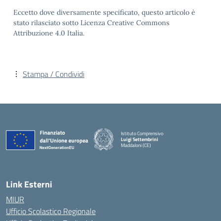
Eccetto dove diversamente specificato, questo articolo è
stato rilasciato sotto Licenza Creative Commons
Attribuzione 4.0 Italia.
Stampa / Condividi
Istituto Comprensivo
Luigi Settembrini
Maddaloni (CE)
— Visita la pagina iniziale della scuola
Link Esterni
MIUR
Ufficio Scolastico Regionale