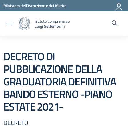
Vai ai contenuti
Vai al menu di navigazione
Vai al footer
Ministero dell'Istruzione e del Merito
Istituto Comprensivo
Luigi Settembrini
DECRETO DI
PUBBLICAZIONE DELLA
GRADUATORIA DEFINITIVA
BANDO ESTERNO -PIANO
ESTATE 2021-
DECRETO