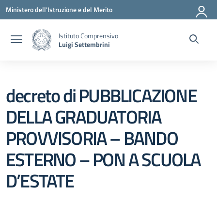
Vai ai contenuti
Vai al menu di navigazione
Vai al footer
Ministero dell'Istruzione e del Merito
Istituto Comprensivo
Luigi Settembrini
decreto di PUBBLICAZIONE
DELLA GRADUATORIA
PROVVISORIA – BANDO
ESTERNO – PON A SCUOLA
D’ESTATE