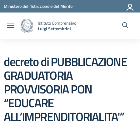
Vai ai contenuti
Vai al menu di navigazione
Vai al footer
Ministero dell'Istruzione e del Merito
Istituto Comprensivo
Luigi Settembrini
decreto di PUBBLICAZIONE
GRADUATORIA
PROVVISORIA PON
“EDUCARE
ALL’IMPRENDITORIALITA'”