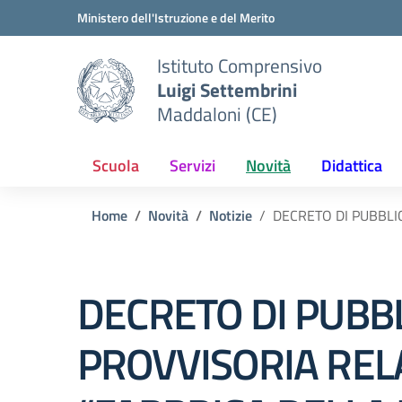
Vai ai contenuti
Vai al menu di navigazione
Vai al footer
Ministero dell'Istruzione e del Merito
Istituto Comprensivo
Luigi Settembrini
Maddaloni (CE)
Scuola
Servizi
Novità
Didattica
Home
Novità
Notizie
DECRETO DI PUBBLI
DECRETO DI PUBB
PROVVISORIA REL