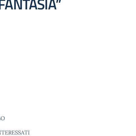
FANTASIA”
BO
NTERESSATI