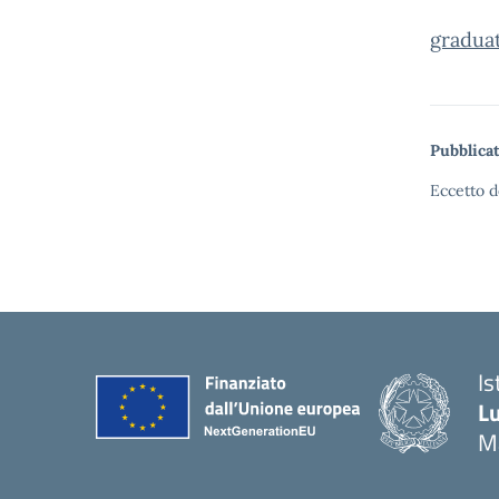
graduat
Pubblicat
Eccetto d
Is
Lu
M
— 