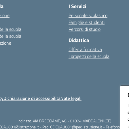
la
I Servizi
zione
Personale scolastico
Famiglie e studenti
della scuola
Percorsi di studio
della scuola
Didattica
azione
Offerta formativa
I progetti della scuola
cy
Dichiarazione di accessibilità
Note legali
Indirizzo: VIA BRECCIAME, 46 - 81024 MADDALONI (CE)
IC8AU001@istruzione.it - Pec: CEIC8AU001@pec.istruzione.it - Telefono: 0