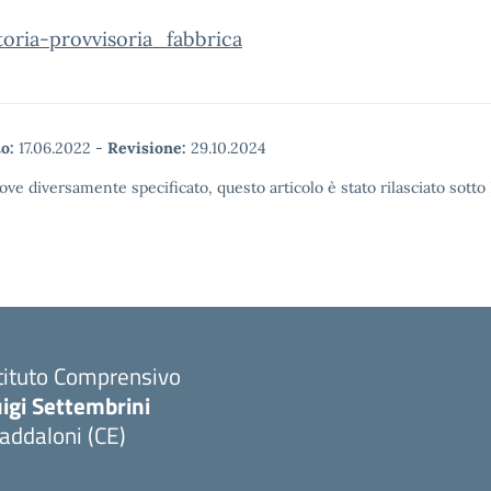
oria-provvisoria_fabbrica
o:
17.06.2022
-
Revisione:
29.10.2024
ove diversamente specificato, questo articolo è stato rilasciato sott
tituto Comprensivo
igi Settembrini
addaloni (CE)
Visita la pagina iniziale della scuola