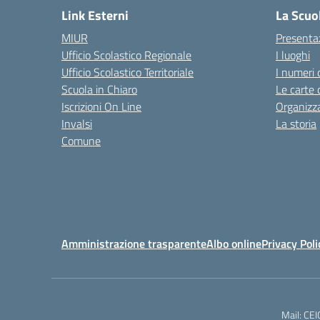
Link Esterni
La Scuo
MIUR
Presenta
Ufficio Scolastico Regionale
I luoghi
Ufficio Scolastico Territoriale
I numeri 
Scuola in Chiaro
Le carte 
Iscrizioni On Line
Organizz
Invalsi
La storia
Comune
Amministrazione trasparente
Albo online
Privacy Poli
Mail: CE