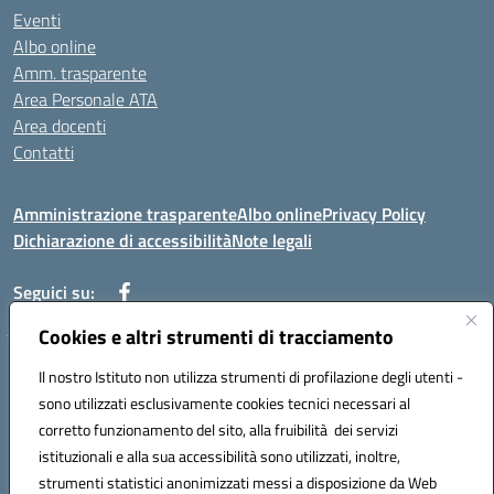
Eventi
Albo online
Amm. trasparente
Area Personale ATA
Area docenti
Contatti
Amministrazione trasparente
Albo online
Privacy Policy
Dichiarazione di accessibilità
Note legali
Seguici su:
Cookies e altri strumenti di tracciamento
Indirizzo: VIA BRECCIAME, 46 - 81024 MADDALONI (CE)
Il nostro Istituto non utilizza strumenti di profilazione degli utenti -
Mail: CEIC8AU001@istruzione.it - Pec: CEIC8AU001@pec.istruzione.it -
sono utilizzati esclusivamente cookies tecnici necessari al
Telefono: 0823408721
corretto funzionamento del sito, alla fruibilità dei servizi
Meccanografico: CEIC8AU001
istituzionali e alla sua accessibilità sono utilizzati, inoltre,
Codice fiscale: 93086080616
strumenti statistici anonimizzati messi a disposizione da Web