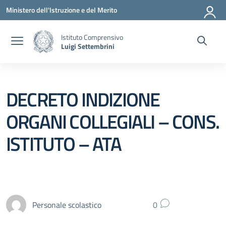
Vai ai contenuti
Vai al menu di navigazione
Vai al footer
Ministero dell'Istruzione e del Merito
Istituto Comprensivo
Luigi Settembrini
DECRETO INDIZIONE
ORGANI COLLEGIALI – CONS.
ISTITUTO – ATA
Personale scolastico
0