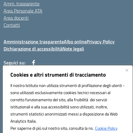
Amm. trasparente
Area Personale ATA
Area docenti
Contatti
Amministrazione trasparente
Albo online
Privacy Policy
Dichiarazione di accessibilità
Note legali
Seguici su:
Cookies e altri strumenti di tracciamento
Indirizzo: VIA BRECCIAME, 46 - 81024 MADDALONI (CE)
Il nostro Istituto non utilizza strumenti di profilazione degli utenti -
Mail: CEIC8AU001@istruzione.it - Pec: CEIC8AU001@pec.istruzione.it -
sono utilizzati esclusivamente cookies tecnici necessari al
Telefono: 0823408721
corretto funzionamento del sito, alla fruibilità dei servizi
Meccanografico: CEIC8AU001
istituzionali e alla sua accessibilità sono utilizzati, inoltre,
Codice fiscale: 93086080616
strumenti statistici anonimizzati messi a disposizione da Web
Analytics Italia.
Hosting & Powered by 3D Solution S.r.l.
Per saperne di più sul nostro sito, consulta la ns.
Cookie Policy
Concept & Design by Designers Italia