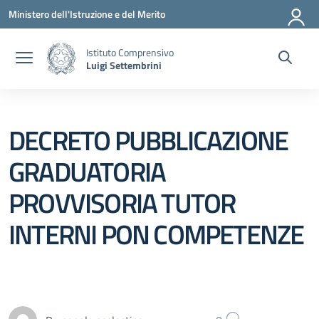
Vai ai contenuti
Vai al menu di navigazione
Vai al footer
Ministero dell'Istruzione e del Merito
Istituto Comprensivo
Luigi Settembrini
DECRETO PUBBLICAZIONE
GRADUATORIA
PROVVISORIA TUTOR
INTERNI PON COMPETENZE