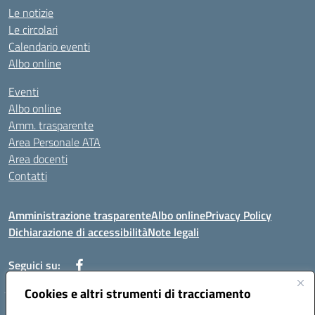
Le notizie
Le circolari
Calendario eventi
Albo online
Eventi
Albo online
Amm. trasparente
Area Personale ATA
Area docenti
Contatti
Amministrazione trasparente
Albo online
Privacy Policy
Dichiarazione di accessibilità
Note legali
Seguici su:
Cookies e altri strumenti di tracciamento
Indirizzo: VIA BRECCIAME, 46 - 81024 MADDALONI (CE)