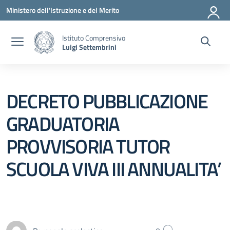
Vai ai contenuti
Vai al menu di navigazione
Vai al footer
Ministero dell'Istruzione e del Merito
Istituto Comprensivo
Luigi Settembrini
DECRETO PUBBLICAZIONE
GRADUATORIA
PROVVISORIA TUTOR
SCUOLA VIVA III ANNUALITA’