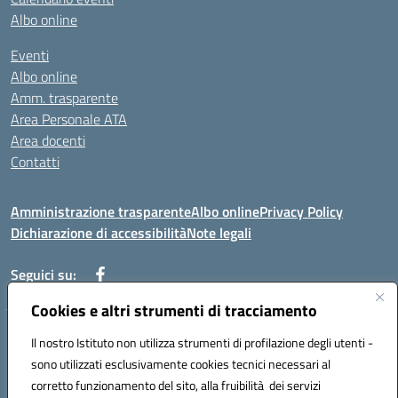
Albo online
Eventi
Albo online
Amm. trasparente
Area Personale ATA
Area docenti
Contatti
Amministrazione trasparente
Albo online
Privacy Policy
Dichiarazione di accessibilità
Note legali
Seguici su:
Cookies e altri strumenti di tracciamento
Indirizzo: VIA BRECCIAME, 46 - 81024 MADDALONI (CE)
Il nostro Istituto non utilizza strumenti di profilazione degli utenti -
Mail: CEIC8AU001@istruzione.it - Pec: CEIC8AU001@pec.istruzione.it -
sono utilizzati esclusivamente cookies tecnici necessari al
Telefono: 0823408721
corretto funzionamento del sito, alla fruibilità dei servizi
Meccanografico: CEIC8AU001