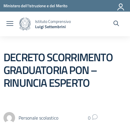
Vai ai contenuti
Vai al menu di navigazione
Vai al footer
Ministero dell'Istruzione e del Merito
Istituto Comprensivo
Luigi Settembrini
DECRETO SCORRIMENTO
GRADUATORIA PON –
RINUNCIA ESPERTO
Personale scolastico
0