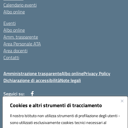
Calendario eventi
Albo online
Eventi
Albo online
Amm. trasparente
Area Personale ATA
Area docenti
Contatti
Amministrazione trasparente
Albo online
Privacy Policy
Dichiarazione di accessibilità
Note legali
Seguici su:
Cookies e altri strumenti di tracciamento
Indirizzo: VIA BRECCIAME, 46 - 81024 MADDALONI (CE)
Il nostro Istituto non utilizza strumenti di profilazione degli utenti -
Mail: CEIC8AU001@istruzione.it - Pec: CEIC8AU001@pec.istruzione.it -
sono utilizzati esclusivamente cookies tecnici necessari al
Telefono: 0823408721