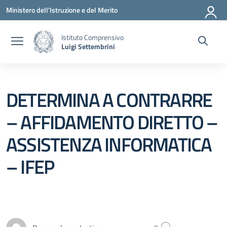
Vai ai contenuti
Vai al menu di navigazione
Vai al footer
Ministero dell'Istruzione e del Merito
Istituto Comprensivo
Luigi Settembrini
DETERMINA A CONTRARRE
– AFFIDAMENTO DIRETTO –
ASSISTENZA INFORMATICA
– IFEP