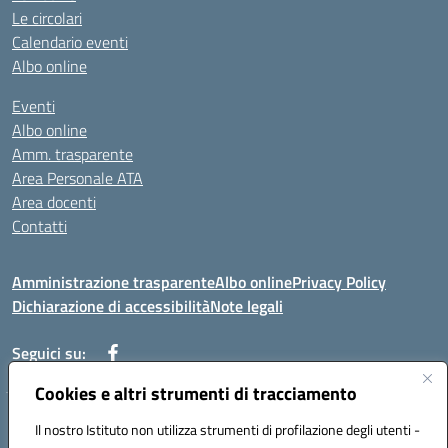
Le circolari
Calendario eventi
Albo online
Eventi
Albo online
Amm. trasparente
Area Personale ATA
Area docenti
Contatti
Amministrazione trasparente
Albo online
Privacy Policy
Dichiarazione di accessibilità
Note legali
Seguici su:
Cookies e altri strumenti di tracciamento
Indirizzo: VIA BRECCIAME, 46 - 81024 MADDALONI (CE)
Il nostro Istituto non utilizza strumenti di profilazione degli utenti -
Mail: CEIC8AU001@istruzione.it - Pec: CEIC8AU001@pec.istruzione.it -