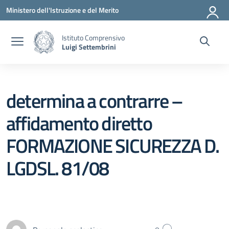
Vai ai contenuti
Vai al menu di navigazione
Vai al footer
Ministero dell'Istruzione e del Merito
Istituto Comprensivo
Luigi Settembrini
determina a contrarre –
affidamento diretto
FORMAZIONE SICUREZZA D.
LGDSL. 81/08