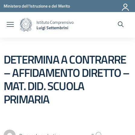
Vai ai contenuti
Vai al menu di navigazione
Vai al footer
Ministero dell'Istruzione e del Merito
Istituto Comprensivo
Luigi Settembrini
DETERMINA A CONTRARRE
– AFFIDAMENTO DIRETTO –
MAT. DID. SCUOLA
PRIMARIA