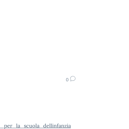
0
_per_la_scuola_dellinfanzia