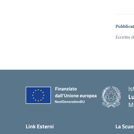
Pubblicat
Eccetto d
Is
Lu
M
— 
Link Esterni
La Scuo