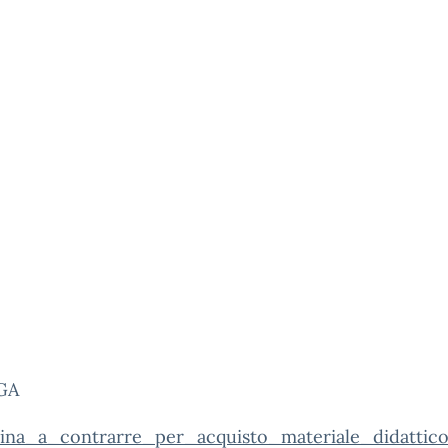
GA
ina_a_contrarre_per_acquisto_materiale_didattico