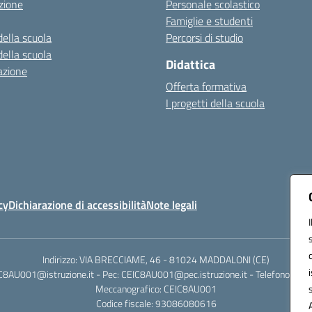
zione
Personale scolastico
Famiglie e studenti
della scuola
Percorsi di studio
della scuola
Didattica
azione
Offerta formativa
I progetti della scuola
cy
Dichiarazione di accessibilità
Note legali
Indirizzo: VIA BRECCIAME, 46 - 81024 MADDALONI (CE)
IC8AU001@istruzione.it - Pec: CEIC8AU001@pec.istruzione.it - Telefono: 0
Meccanografico: CEIC8AU001
Codice fiscale: 93086080616