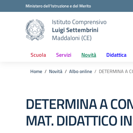
Vai ai contenuti
Vai al menu di navigazione
Vai al footer
Ministero dell'Istruzione e del Merito
Istituto Comprensivo
Luigi Settembrini
Maddaloni (CE)
Scuola
Servizi
Novità
Didattica
Home
Novità
Albo online
DETERMINA A C
DETERMINA A CON
MAT. DIDATTICO I