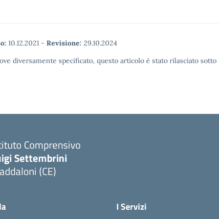
o:
10.12.2021
-
Revisione:
29.10.2024
ove diversamente specificato, questo articolo è stato rilasciato sott
tituto Comprensivo
igi Settembrini
addaloni (CE)
Visita la pagina iniziale della scuola
la
I Servizi