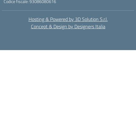
Codice fiscale: 93086080616
Hosting & Powered by 3D Solution S.r.l.
Concept & Design by Designers Italia