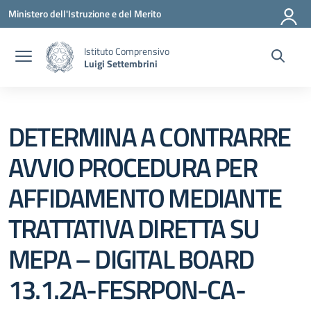
Vai ai contenuti
Vai al menu di navigazione
Vai al footer
Ministero dell'Istruzione e del Merito
Istituto Comprensivo
Luigi Settembrini
DETERMINA A CONTRARRE
AVVIO PROCEDURA PER
AFFIDAMENTO MEDIANTE
TRATTATIVA DIRETTA SU
MEPA – DIGITAL BOARD
13.1.2A-FESRPON-CA-