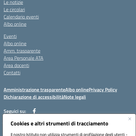
Le notizie
Le circolari
Calendario eventi
Albo online
Eventi
Albo online
Amm. trasparente
Area Personale ATA
Area docenti
Contatti
Amministrazione trasparente
Albo online
Privacy Policy
Dichiarazione di accessibilità
Note legali
Seguici su:
Cookies e altri strumenti di tracciamento
Indirizzo: VIA BRECCIAME, 46 - 81024 MADDALONI (CE)
Il nostro Istituto non utilizza strumenti di profilazione degli utenti -