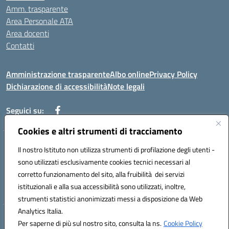
Amm. trasparente
Area Personale ATA
Area docenti
Contatti
Amministrazione trasparente
Albo online
Privacy Policy
Dichiarazione di accessibilità
Note legali
Seguici su:
Cookies e altri strumenti di tracciamento
Indirizzo: VIA BRECCIAME, 46 - 81024 MADDALONI (CE)
Il nostro Istituto non utilizza strumenti di profilazione degli utenti -
Mail: CEIC8AU001@istruzione.it - Pec: CEIC8AU001@pec.istruzione.it -
sono utilizzati esclusivamente cookies tecnici necessari al
Telefono: 0823408721
corretto funzionamento del sito, alla fruibilità dei servizi
Meccanografico: CEIC8AU001
istituzionali e alla sua accessibilità sono utilizzati, inoltre,
Codice fiscale: 93086080616
strumenti statistici anonimizzati messi a disposizione da Web
Analytics Italia.
Hosting & Powered by 3D Solution S.r.l.
Per saperne di più sul nostro sito, consulta la ns.
Cookie Policy