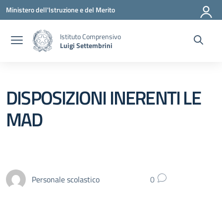
Vai ai contenuti
Vai al menu di navigazione
Vai al footer
Ministero dell'Istruzione e del Merito
Istituto Comprensivo
Luigi Settembrini
DISPOSIZIONI INERENTI LE
MAD
Personale scolastico
0