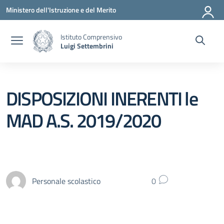
Vai ai contenuti
Vai al menu di navigazione
Vai al footer
Ministero dell'Istruzione e del Merito
Istituto Comprensivo
Luigi Settembrini
DISPOSIZIONI INERENTI le
MAD A.S. 2019/2020
Personale scolastico
0