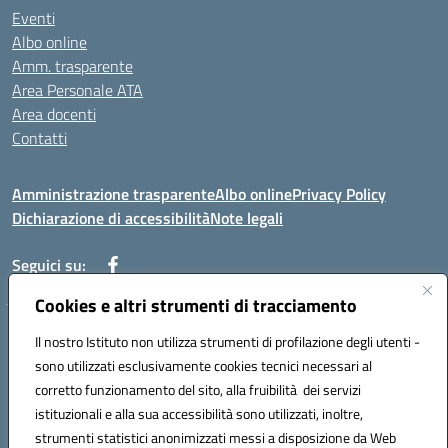
Eventi
Albo online
Amm. trasparente
Area Personale ATA
Area docenti
Contatti
Amministrazione trasparente
Albo online
Privacy Policy
Dichiarazione di accessibilità
Note legali
Seguici su:
Cookies e altri strumenti di tracciamento
Indirizzo: VIA BRECCIAME, 46 - 81024 MADDALONI (CE)
Il nostro Istituto non utilizza strumenti di profilazione degli utenti -
Mail: CEIC8AU001@istruzione.it - Pec: CEIC8AU001@pec.istruzione.it -
sono utilizzati esclusivamente cookies tecnici necessari al
Telefono: 0823408721
corretto funzionamento del sito, alla fruibilità dei servizi
Meccanografico: CEIC8AU001
istituzionali e alla sua accessibilità sono utilizzati, inoltre,
Codice fiscale: 93086080616
strumenti statistici anonimizzati messi a disposizione da Web