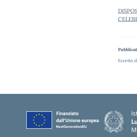
DISPOS
CELEB
Pubblicat
Eccetto d
Is
Lu
M