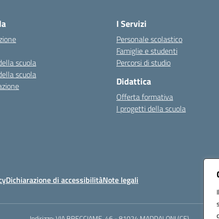
Visita la pagina iniziale della scuola
la
I Servizi
zione
Personale scolastico
Famiglie e studenti
della scuola
Percorsi di studio
della scuola
Didattica
azione
Offerta formativa
I progetti della scuola
cy
Dichiarazione di accessibilità
Note legali
Indirizzo: VIA BRECCIAME, 46 - 81024 MADDALONI (CE)