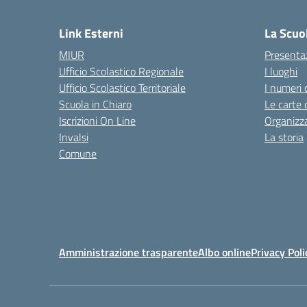
— 
Link Esterni
La Scuo
MIUR
Presenta
Ufficio Scolastico Regionale
I luoghi
Ufficio Scolastico Territoriale
I numeri 
Scuola in Chiaro
Le carte 
Iscrizioni On Line
Organizz
Invalsi
La storia
Comune
Amministrazione trasparente
Albo online
Privacy Poli