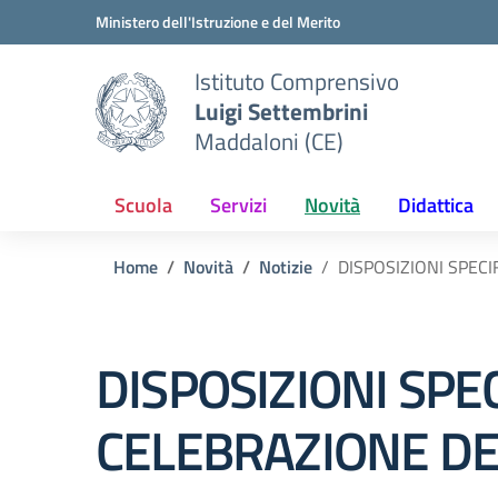
Vai ai contenuti
Vai al menu di navigazione
Vai al footer
Ministero dell'Istruzione e del Merito
Istituto Comprensivo
Luigi Settembrini
Maddaloni (CE)
Scuola
Servizi
Novità
Didattica
Home
Novità
Notizie
DISPOSIZIONI SPEC
DISPOSIZIONI SPE
CELEBRAZIONE DE