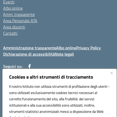
Eventi
Albo online
Amm. trasparente
Area Personale ATA
Area docenti
Contatti
Amministrazione trasparente
Albo online
Privacy Policy
Dichiarazione di accessibilità
Note legali
Seguici su:
Cookies e altri strumenti di tracciamento
Indirizzo: VIA BRECCIAME, 46 - 81024 MADDALONI (CE)
Il nostro Istituto non utilizza strumenti di profilazione degli utenti -
Mail: CEIC8AU001@istruzione.it - Pec: CEIC8AU001@pec.istruzione.it -
sono utilizzati esclusivamente cookies tecnici necessari al
Telefono: 0823408721
corretto funzionamento del sito, alla fruibilità dei servizi
Meccanografico: CEIC8AU001
istituzionali e alla sua accessibilità sono utilizzati, inoltre,
Codice fiscale: 93086080616
strumenti statistici anonimizzati messi a disposizione da Web