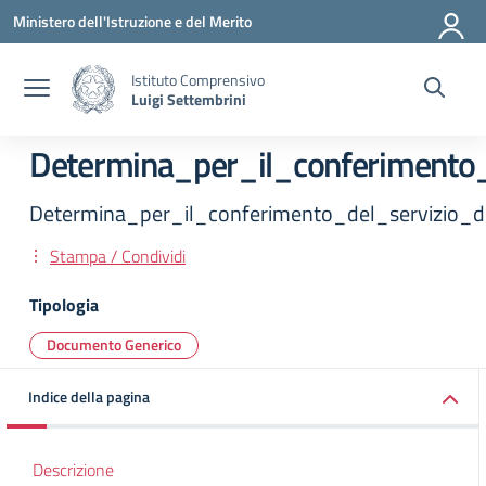
Vai ai contenuti
Vai al menu di navigazione
Vai al footer
Ministero dell'Istruzione e del Merito
Istituto Comprensivo
Luigi Settembrini
Determina_per_il_conferimento_
Determina_per_il_conferimento_del_servizio_di
Stampa / Condividi
Tipologia
Documento Generico
Indice della pagina
Descrizione