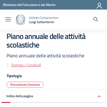
Vai ai contenuti
Vai al menu di navigazione
Vai al footer
Ministero dell'Istruzione e del Merito
Istituto Comprensivo
Luigi Settembrini
Piano annuale delle attività
scolastiche
Piano annuale delle attività scolastiche
Stampa / Condividi
Tipologia
Documento Generico
Indice della pagina