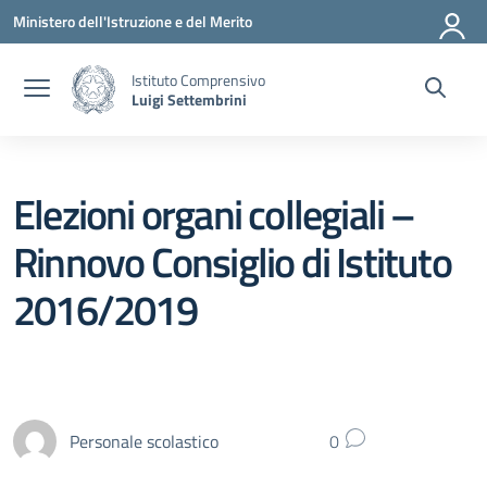
Vai ai contenuti
Vai al menu di navigazione
Vai al footer
Ministero dell'Istruzione e del Merito
Istituto Comprensivo
Luigi Settembrini
Elezioni organi collegiali –
Rinnovo Consiglio di Istituto
2016/2019
Personale scolastico
0